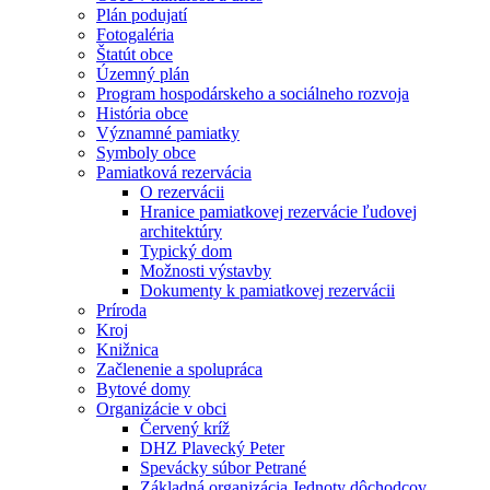
Plán podujatí
Fotogaléria
Štatút obce
Územný plán
Program hospodárskeho a sociálneho rozvoja
História obce
Významné pamiatky
Symboly obce
Pamiatková rezervácia
O rezervácii
Hranice pamiatkovej rezervácie ľudovej
architektúry
Typický dom
Možnosti výstavby
Dokumenty k pamiatkovej rezervácii
Príroda
Kroj
Knižnica
Začlenenie a spolupráca
Bytové domy
Organizácie v obci
Červený kríž
DHZ Plavecký Peter
Spevácky súbor Petrané
Základná organizácia Jednoty dôchodcov