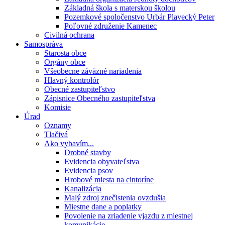
Základná škola s materskou školou
Pozemkové spoločenstvo Urbár Plavecký Peter
Poľovné združenie Kamenec
Civilná ochrana
Samospráva
Starosta obce
Orgány obce
Všeobecne záväzné nariadenia
Hlavný kontrolór
Obecné zastupiteľstvo
Zápisnice Obecného zastupiteľstva
Komisie
Úrad
Oznamy
Tlačivá
Ako vybavím...
Drobné stavby
Evidencia obyvateľstva
Evidencia psov
Hrobové miesta na cintoríne
Kanalizácia
Malý zdroj znečistenia ovzdušia
Miestne dane a poplatky
Povolenie na zriadenie vjazdu z miestnej
komunikácie