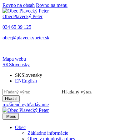
Rovno na obsah
Rovno na menu
Obec
Plavecký Peter
034 65 39 125
obec@plaveckypeter.sk
Mapa webu
SK
Slovensky
SK
Slovensky
EN
English
Hľadaný výraz
Hľadať
rozšírené vyhľadávanie
Menu
Obec
Základné informácie
Obec v minulosti a dnes