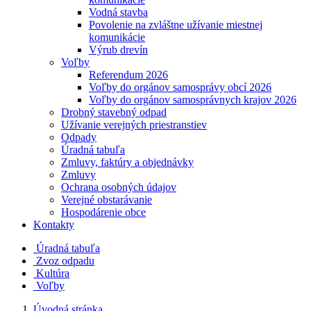
Vodná stavba
Povolenie na zvláštne užívanie miestnej
komunikácie
Výrub drevín
Voľby
Referendum 2026
Voľby do orgánov samosprávy obcí 2026
Voľby do orgánov samosprávnych krajov 2026
Drobný stavebný odpad
Užívanie verejných priestranstiev
Odpady
Úradná tabuľa
Zmluvy, faktúry a objednávky
Zmluvy
Ochrana osobných údajov
Verejné obstarávanie
Hospodárenie obce
Kontakty
Úradná tabuľa
Zvoz odpadu
Kultúra
Voľby
Úvodná stránka