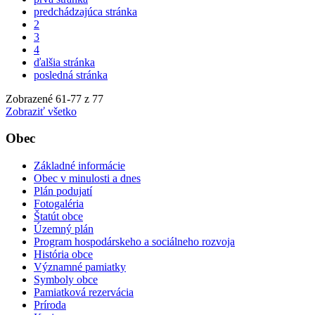
predchádzajúca stránka
2
3
4
ďalšia stránka
posledná stránka
Zobrazené
61
-
77
z 77
Zobraziť všetko
Obec
Základné informácie
Obec v minulosti a dnes
Plán podujatí
Fotogaléria
Štatút obce
Územný plán
Program hospodárskeho a sociálneho rozvoja
História obce
Významné pamiatky
Symboly obce
Pamiatková rezervácia
Príroda