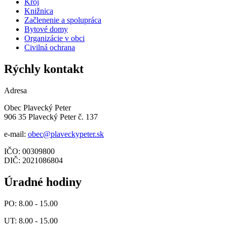
Kroj
Knižnica
Začlenenie a spolupráca
Bytové domy
Organizácie v obci
Civilná ochrana
Rýchly kontakt
Adresa
Obec Plavecký Peter
906 35 Plavecký Peter č. 137
e-mail:
obec@plaveckypeter.sk
IČO: 00309800
DIČ: 2021086804
Úradné hodiny
PO: 8.00 - 15.00
UT: 8.00 - 15.00