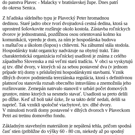
do panstva Plavec - Malacky v bratislavskej župe. Dnes patrí
do okresu Senica.
Z hľadiska sídelného typu je Plavecký Peter hromadnou
dedinou. Staré jadro obce tvorí dvojradová cestná dedina, ktorá sa
uprostred šošovkovite rozširuje okolo kostola. Zástavba roľníckych
dvorov je jednostranná, pozdĺžnou osou orientovaná kolmo ku
komunikácii, vpredu je dom, za ním je hospodárska budova
s maštaľou a úkolom (šopou) s chlievmi. Na záhumní stála stodola.
Hospodársky trakt organicky nadväzuje na obytný trakt. Táto
charakteristická organizácia roľníckej usadlosti je známa z celého
západného Slovenska a má veľmi starú tradíciu. V obci sa vyskytujú
aj tzv. dlhé dvory, v ktorých sú za sebou postavené dva (v jednom
prípade tri) domy s príslušnými hospodárskymi stavbami. Vznik
dlhých dvorov podmienila tereziánska regulácia, ktorá s definitívnou
platnosťou stanovila rozsah obecného intravilánu a znemožnila jeho
rozširovanie. Zemepán natrvalo stanovil v urbári počet domových
gruntov, mimo ktorých sa nesmelo stavať. Usadlosti sa preto delili
po dĺžke. Keď už boli také úzke, že sa takto deliť nedali, delili sa
naprieč. Tak vznikli spoločné viacbytové, tzv. dlhé dvory.
V minulosti tvorili domy postavené v dlhých dvoroch v Plaveckom
Petri asi tretinu domového fondu.
Základným stavebným materiálom je nepálená tehla, pričom spodná
časť stien (približne do výšky 60 - 80 cm, niekedy až po spodný