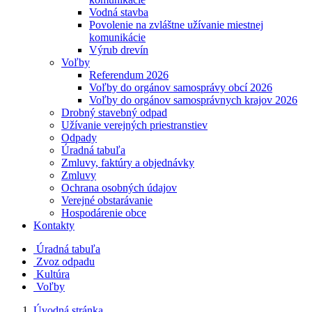
Vodná stavba
Povolenie na zvláštne užívanie miestnej
komunikácie
Výrub drevín
Voľby
Referendum 2026
Voľby do orgánov samosprávy obcí 2026
Voľby do orgánov samosprávnych krajov 2026
Drobný stavebný odpad
Užívanie verejných priestranstiev
Odpady
Úradná tabuľa
Zmluvy, faktúry a objednávky
Zmluvy
Ochrana osobných údajov
Verejné obstarávanie
Hospodárenie obce
Kontakty
Úradná tabuľa
Zvoz odpadu
Kultúra
Voľby
Úvodná stránka