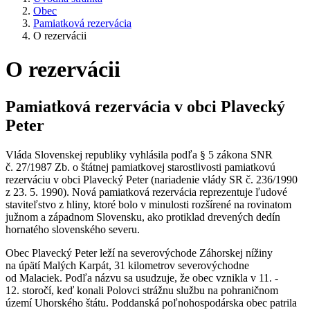
Obec
Pamiatková rezervácia
O rezervácii
O rezervácii
Pamiatková rezervácia v obci Plavecký
Peter
Vláda Slovenskej republiky vyhlásila podľa § 5 zákona SNR
č. 27/1987 Zb. o štátnej pamiatkovej starostlivosti pamiatkovú
rezerváciu v obci Plavecký Peter (nariadenie vlády SR č. 236/1990
z 23. 5. 1990). Nová pamiatková rezervácia reprezentuje ľudové
staviteľstvo z hliny, ktoré bolo v minulosti rozšírené na rovinatom
južnom a západnom Slovensku, ako protiklad drevených dedín
hornatého slovenského severu.
Obec Plavecký Peter leží na severovýchode Záhorskej nížiny
na úpätí Malých Karpát, 31 kilometrov severovýchodne
od Malaciek. Podľa názvu sa usudzuje, že obec vznikla v 11. -
12. storočí, keď konali Polovci strážnu službu na pohraničnom
území Uhorského štátu. Poddanská poľnohospodárska obec patrila