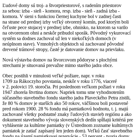
Ľudové domy sú troj- a štvorpriestorové, s radením priestorov
za sebou: izba - sieň - komora, resp. izba - sieň - zadná izba -
komora. V sieni s funkciou čiernej kuchyne bol v zadnej časti
na strane od prednej izby veľký otvorený komín, pod ktorým boli
čeľuste pece stojacej v prednej izbe, ohnisko, na ktorom sa varilo
na otvorenom ohni a neskôr pribudol sporák. Pôvodný vykurovací
systém sa dodnes zachoval už len v niekoľkých domoch (v
neúplnom stave). Vmnohých objektoch sú zachované pôvodné
drevené trámové stropy, časté je datovanie domov na prievlaku.
Nová výstavba domov na štvorcovom pôdoryse s plochými
strechami je situovaná prevažne mimo starého jadra obce.
Obec postihli v minulosti veľké požiare, napr. v roku
1709 za Rákoczyho povstania, neskôr v roku 1776, viaceré
v 2. polovici 19. storočia. Pri poslednom veľkom požiari v roku
1947 zhorela štvrtina domov. Napriek tomu sme vyhodnotením
súčasného stavebného fondu starého jadra Plaveckého Petra zistili,
že 80 % domov je starších ako 50 rokov, väčšinou boli postavené
pred rokom 1900. 28 % fondu má pamiatkovú hodnotu, t. j. majú
zachované všetky podstatné znaky ľudových stavieb regiónu a ako
dokument stavebného vývoja slovenských dedín spĺňajú kritériá pre
vyhlásenie za kultúrne pamiatky (v Ústrednom zozname kultúrnych
pamiatok je zatiaľ zapísaný len jeden dom). Veľkú časť stavebného
fondu na území pamiatkovej rezervácie - 53 percent - tvoria domy,