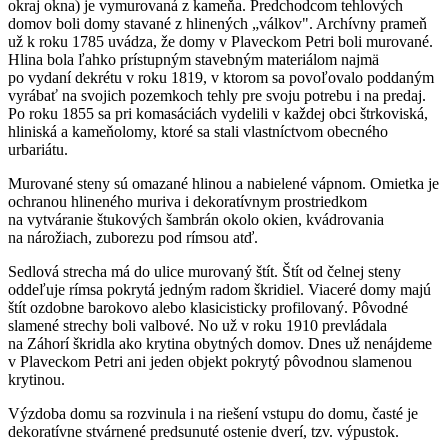
okraj okna) je vymurovaná z kameňa. Predchodcom tehlových
domov boli domy stavané z hlinených „válkov". Archívny prameň
už k roku 1785 uvádza, že domy v Plaveckom Petri boli murované.
Hlina bola ľahko prístupným stavebným materiálom najmä
po vydaní dekrétu v roku 1819, v ktorom sa povoľovalo poddaným
vyrábať na svojich pozemkoch tehly pre svoju potrebu i na predaj.
Po roku 1855 sa pri komasáciách vydelili v každej obci štrkoviská,
hliniská a kameňolomy, ktoré sa stali vlastníctvom obecného
urbariátu.
Murované steny sú omazané hlinou a nabielené vápnom. Omietka je
ochranou hlineného muriva i dekoratívnym prostriedkom
na vytváranie štukových šambrán okolo okien, kvádrovania
na nárožiach, zuborezu pod rímsou atď.
Sedlová strecha má do ulice murovaný štít. Štít od čelnej steny
oddeľuje rímsa pokrytá jedným radom škridiel. Viaceré domy majú
štít ozdobne barokovo alebo klasicisticky profilovaný. Pôvodné
slamené strechy boli valbové. No už v roku 1910 prevládala
na Záhorí škridla ako krytina obytných domov. Dnes už nenájdeme
v Plaveckom Petri ani jeden objekt pokrytý pôvodnou slamenou
krytinou.
Výzdoba domu sa rozvinula i na riešení vstupu do domu, časté je
dekoratívne stvárnené predsunuté ostenie dverí, tzv. výpustok.