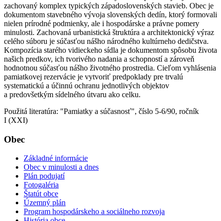
zachovaný komplex typických západoslovenských stavieb. Obec je
dokumentom stavebného vývoja slovenských dedín, ktorý formovali
nielen prírodné podmienky, ale i hospodárske a právne pomery
minulosti. Zachovaná urbanistická štruktúra a architektonický výraz
celého súboru je súčasťou nášho národného kultúrneho dedičstva.
Kompozícia starého vidieckeho sídla je dokumentom spôsobu života
našich predkov, ich tvorivého nadania a schopností a zároveň
hodnotnou súčasťou nášho životného prostredia. Cieľom vyhlásenia
pamiatkovej rezervácie je vytvoriť predpoklady pre trvalú
systematickú a účinnú ochranu jednotlivých objektov
a predovšetkým sídelného útvaru ako celku.
Použitá literatúra: "Pamiatky a súčasnosť", číslo 5-6/90, ročník
I (XXI)
Obec
Základné informácie
Obec v minulosti a dnes
Plán podujatí
Fotogaléria
Štatút obce
Územný plán
Program hospodárskeho a sociálneho rozvoja
História obce