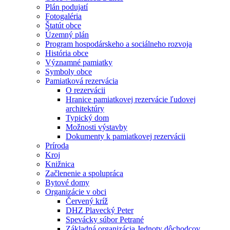
Plán podujatí
Fotogaléria
Štatút obce
Územný plán
Program hospodárskeho a sociálneho rozvoja
História obce
Významné pamiatky
Symboly obce
Pamiatková rezervácia
O rezervácii
Hranice pamiatkovej rezervácie ľudovej
architektúry
Typický dom
Možnosti výstavby
Dokumenty k pamiatkovej rezervácii
Príroda
Kroj
Knižnica
Začlenenie a spolupráca
Bytové domy
Organizácie v obci
Červený kríž
DHZ Plavecký Peter
Spevácky súbor Petrané
Základná organizácia Jednoty dôchodcov