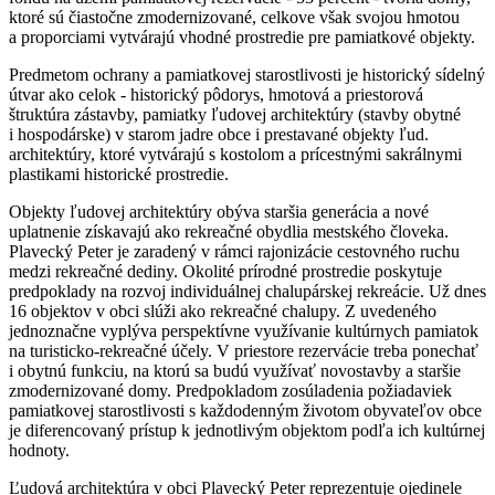
ktoré sú čiastočne zmodernizované, celkove však svojou hmotou
a proporciami vytvárajú vhodné prostredie pre pamiatkové objekty.
Predmetom ochrany a pamiatkovej starostlivosti je historický sídelný
útvar ako celok - historický pôdorys, hmotová a priestorová
štruktúra zástavby, pamiatky ľudovej architektúry (stavby obytné
i hospodárske) v starom jadre obce i prestavané objekty ľud.
architektúry, ktoré vytvárajú s kostolom a prícestnými sakrálnymi
plastikami historické prostredie.
Objekty ľudovej architektúry obýva staršia generácia a nové
uplatnenie získavajú ako rekreačné obydlia mestského človeka.
Plavecký Peter je zaradený v rámci rajonizácie cestovného ruchu
medzi rekreačné dediny. Okolité prírodné prostredie poskytuje
predpoklady na rozvoj individuálnej chalupárskej rekreácie. Už dnes
16 objektov v obci slúži ako rekreačné chalupy. Z uvedeného
jednoznačne vyplýva perspektívne využívanie kultúrnych pamiatok
na turisticko-rekreačné účely. V priestore rezervácie treba ponechať
i obytnú funkciu, na ktorú sa budú využívať novostavby a staršie
zmodernizované domy. Predpokladom zosúladenia požiadaviek
pamiatkovej starostlivosti s každodenným životom obyvateľov obce
je diferencovaný prístup k jednotlivým objektom podľa ich kultúrnej
hodnoty.
Ľudová architektúra v obci Plavecký Peter reprezentuje ojedinele