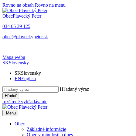
Rovno na obsah
Rovno na menu
Obec
Plavecký Peter
034 65 39 125
obec@plaveckypeter.sk
Mapa webu
SK
Slovensky
SK
Slovensky
EN
English
Hľadaný výraz
Hľadať
rozšírené vyhľadávanie
Menu
Obec
Základné informácie
Obec v minulosti a dnes