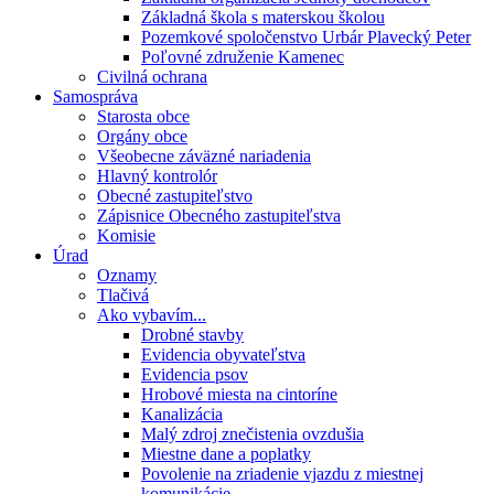
Základná škola s materskou školou
Pozemkové spoločenstvo Urbár Plavecký Peter
Poľovné združenie Kamenec
Civilná ochrana
Samospráva
Starosta obce
Orgány obce
Všeobecne záväzné nariadenia
Hlavný kontrolór
Obecné zastupiteľstvo
Zápisnice Obecného zastupiteľstva
Komisie
Úrad
Oznamy
Tlačivá
Ako vybavím...
Drobné stavby
Evidencia obyvateľstva
Evidencia psov
Hrobové miesta na cintoríne
Kanalizácia
Malý zdroj znečistenia ovzdušia
Miestne dane a poplatky
Povolenie na zriadenie vjazdu z miestnej
komunikácie