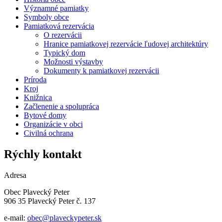
Významné pamiatky
Symboly obce
Pamiatková rezervácia
O rezervácii
Hranice pamiatkovej rezervácie ľudovej architektúry
Typický dom
Možnosti výstavby
Dokumenty k pamiatkovej rezervácii
Príroda
Kroj
Knižnica
Začlenenie a spolupráca
Bytové domy
Organizácie v obci
Civilná ochrana
Rýchly kontakt
Adresa
Obec Plavecký Peter
906 35 Plavecký Peter č. 137
e-mail:
obec@plaveckypeter.sk