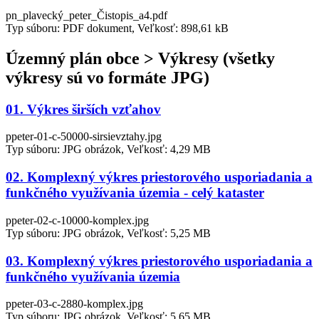
pn_plavecký_peter_Čistopis_a4.pdf
Typ súboru: PDF dokument, Veľkosť: 898,61 kB
Územný plán obce > Výkresy (všetky
výkresy sú vo formáte JPG)
01. Výkres širších vzťahov
ppeter-01-c-50000-sirsievztahy.jpg
Typ súboru: JPG obrázok, Veľkosť: 4,29 MB
02. Komplexný výkres priestorového usporiadania a
funkčného využívania územia - celý kataster
ppeter-02-c-10000-komplex.jpg
Typ súboru: JPG obrázok, Veľkosť: 5,25 MB
03. Komplexný výkres priestorového usporiadania a
funkčného využívania územia
ppeter-03-c-2880-komplex.jpg
Typ súboru: JPG obrázok, Veľkosť: 5,65 MB