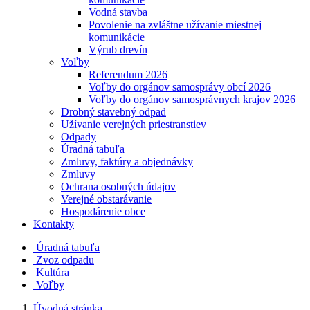
Vodná stavba
Povolenie na zvláštne užívanie miestnej
komunikácie
Výrub drevín
Voľby
Referendum 2026
Voľby do orgánov samosprávy obcí 2026
Voľby do orgánov samosprávnych krajov 2026
Drobný stavebný odpad
Užívanie verejných priestranstiev
Odpady
Úradná tabuľa
Zmluvy, faktúry a objednávky
Zmluvy
Ochrana osobných údajov
Verejné obstarávanie
Hospodárenie obce
Kontakty
Úradná tabuľa
Zvoz odpadu
Kultúra
Voľby
Úvodná stránka