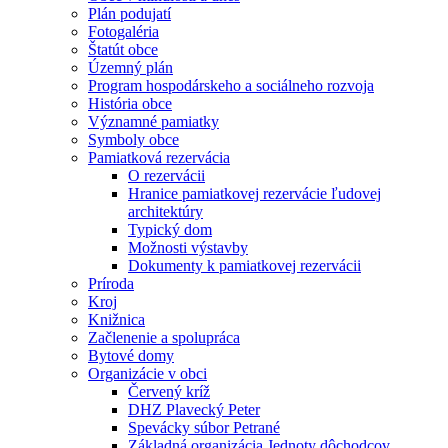
Plán podujatí
Fotogaléria
Štatút obce
Územný plán
Program hospodárskeho a sociálneho rozvoja
História obce
Významné pamiatky
Symboly obce
Pamiatková rezervácia
O rezervácii
Hranice pamiatkovej rezervácie ľudovej
architektúry
Typický dom
Možnosti výstavby
Dokumenty k pamiatkovej rezervácii
Príroda
Kroj
Knižnica
Začlenenie a spolupráca
Bytové domy
Organizácie v obci
Červený kríž
DHZ Plavecký Peter
Spevácky súbor Petrané
Základná organizácia Jednoty dôchodcov