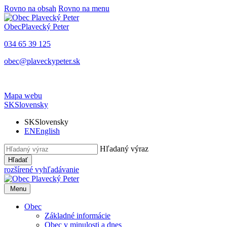
Rovno na obsah
Rovno na menu
Obec
Plavecký Peter
034 65 39 125
obec@plaveckypeter.sk
Mapa webu
SK
Slovensky
SK
Slovensky
EN
English
Hľadaný výraz
Hľadať
rozšírené vyhľadávanie
Menu
Obec
Základné informácie
Obec v minulosti a dnes