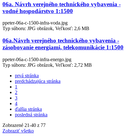
06a. Návrh verejného technického vybavenia -
vodné hospodárstvo 1:1500
ppeter-06a-c-1500-infra-voda.jpg
Typ súboru: JPG obrázok, Veľkosť: 2,6 MB
06a.Návrh verejného technického vybavenia -
zásobovanie energiami, telekomunikácie 1:1500
ppeter-06a-c-1500-infra-energo.jpg
Typ súboru: JPG obrázok, Veľkosť: 2,72 MB
prvá stránka
predchádzajúca stránka
1
2
3
4
ďalšia stránka
posledná stránka
Zobrazené
21
-
40
z 77
Zobraziť všetko