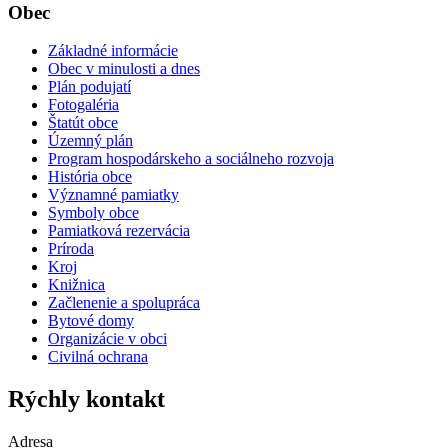
Obec
Základné informácie
Obec v minulosti a dnes
Plán podujatí
Fotogaléria
Štatút obce
Územný plán
Program hospodárskeho a sociálneho rozvoja
História obce
Významné pamiatky
Symboly obce
Pamiatková rezervácia
Príroda
Kroj
Knižnica
Začlenenie a spolupráca
Bytové domy
Organizácie v obci
Civilná ochrana
Rýchly kontakt
Adresa