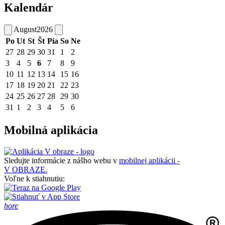
Kalendár
August
2026
Po
Ut
St
Št
Pia
So
Ne
27
28
29
30
31
1
2
3
4
5
6
7
8
9
10
11
12
13
14
15
16
17
18
19
20
21
22
23
24
25
26
27
28
29
30
31
1
2
3
4
5
6
Mobilná aplikácia
Sledujte informácie z nášho webu v
mobilnej aplikácii -
V OBRAZE.
Voľne k stiahnutiu:
hore