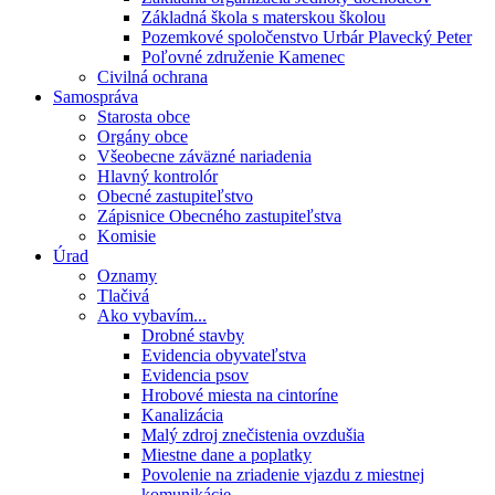
Základná škola s materskou školou
Pozemkové spoločenstvo Urbár Plavecký Peter
Poľovné združenie Kamenec
Civilná ochrana
Samospráva
Starosta obce
Orgány obce
Všeobecne záväzné nariadenia
Hlavný kontrolór
Obecné zastupiteľstvo
Zápisnice Obecného zastupiteľstva
Komisie
Úrad
Oznamy
Tlačivá
Ako vybavím...
Drobné stavby
Evidencia obyvateľstva
Evidencia psov
Hrobové miesta na cintoríne
Kanalizácia
Malý zdroj znečistenia ovzdušia
Miestne dane a poplatky
Povolenie na zriadenie vjazdu z miestnej
komunikácie