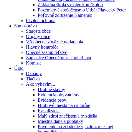
Základná škola s materskou školou
Pozemkové spoločenstvo Urbár Plavecký Peter
Poľovné združenie Kamenec
Civilná ochrana
Samospráva
Starosta obce
Orgány obce
Všeobecne záväzné nariadenia
Hlavný kontrolór
Obecné zastupiteľstvo
Zápisnice Obecného zastupiteľstva
Komisie
Úrad
Oznamy
Tlačivá
Ako vybavím...
Drobné stavby
Evidencia obyvateľstva
Evidencia psov
Hrobové miesta na cintoríne
Kanalizácia
Malý zdroj znečistenia ovzdušia
Miestne dane a poplatky
Povolenie na zriadenie vjazdu z miestnej
komunikácie