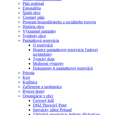
Plán podujatí
Fotogaléria
Štatút obce
Územný plán
Program hospodárskeho a sociálneho rozvoja
História obce
Významné pamiatky
Symboly obce
Pamiatková rezervácia
O rezervácii
Hranice pamiatkovej rezervácie ľudovej
architektúry
Typický dom
Možnosti výstavby
Dokumenty k pamiatkovej rezervácii
Príroda
Kroj
Knižnica
Začlenenie a spolupráca
Bytové domy
Organizácie v obci
Červený kríž
DHZ Plavecký Peter
Spevácky súbor Petrané
Základná organizácia Jednoty dôchodcov