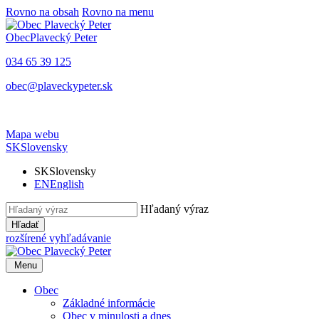
Rovno na obsah
Rovno na menu
Obec
Plavecký Peter
034 65 39 125
obec@plaveckypeter.sk
Mapa webu
SK
Slovensky
SK
Slovensky
EN
English
Hľadaný výraz
Hľadať
rozšírené vyhľadávanie
Menu
Obec
Základné informácie
Obec v minulosti a dnes