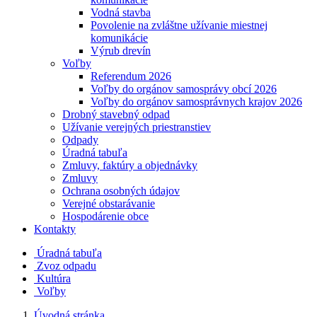
Vodná stavba
Povolenie na zvláštne užívanie miestnej
komunikácie
Výrub drevín
Voľby
Referendum 2026
Voľby do orgánov samosprávy obcí 2026
Voľby do orgánov samosprávnych krajov 2026
Drobný stavebný odpad
Užívanie verejných priestranstiev
Odpady
Úradná tabuľa
Zmluvy, faktúry a objednávky
Zmluvy
Ochrana osobných údajov
Verejné obstarávanie
Hospodárenie obce
Kontakty
Úradná tabuľa
Zvoz odpadu
Kultúra
Voľby
Úvodná stránka