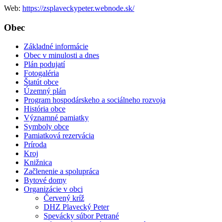
Web:
https://zsplaveckypeter.webnode.sk/
Obec
Základné informácie
Obec v minulosti a dnes
Plán podujatí
Fotogaléria
Štatút obce
Územný plán
Program hospodárskeho a sociálneho rozvoja
História obce
Významné pamiatky
Symboly obce
Pamiatková rezervácia
Príroda
Kroj
Knižnica
Začlenenie a spolupráca
Bytové domy
Organizácie v obci
Červený kríž
DHZ Plavecký Peter
Spevácky súbor Petrané