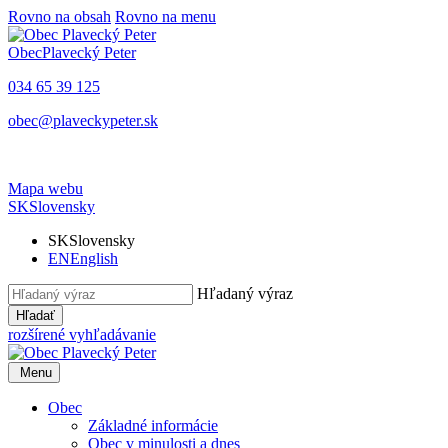
Rovno na obsah
Rovno na menu
Obec
Plavecký Peter
034 65 39 125
obec@plaveckypeter.sk
Mapa webu
SK
Slovensky
SK
Slovensky
EN
English
Hľadaný výraz
Hľadať
rozšírené vyhľadávanie
Menu
Obec
Základné informácie
Obec v minulosti a dnes