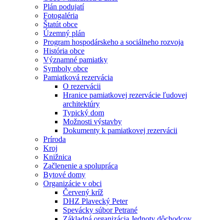
Plán podujatí
Fotogaléria
Štatút obce
Územný plán
Program hospodárskeho a sociálneho rozvoja
História obce
Významné pamiatky
Symboly obce
Pamiatková rezervácia
O rezervácii
Hranice pamiatkovej rezervácie ľudovej
architektúry
Typický dom
Možnosti výstavby
Dokumenty k pamiatkovej rezervácii
Príroda
Kroj
Knižnica
Začlenenie a spolupráca
Bytové domy
Organizácie v obci
Červený kríž
DHZ Plavecký Peter
Spevácky súbor Petrané
Základná organizácia Jednoty dôchodcov