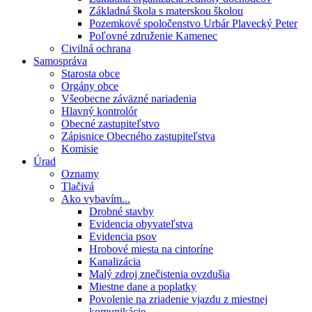
Základná škola s materskou školou
Pozemkové spoločenstvo Urbár Plavecký Peter
Poľovné združenie Kamenec
Civilná ochrana
Samospráva
Starosta obce
Orgány obce
Všeobecne záväzné nariadenia
Hlavný kontrolór
Obecné zastupiteľstvo
Zápisnice Obecného zastupiteľstva
Komisie
Úrad
Oznamy
Tlačivá
Ako vybavím...
Drobné stavby
Evidencia obyvateľstva
Evidencia psov
Hrobové miesta na cintoríne
Kanalizácia
Malý zdroj znečistenia ovzdušia
Miestne dane a poplatky
Povolenie na zriadenie vjazdu z miestnej
komunikácie