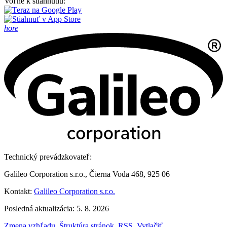
Voľne k stiahnutiu:
hore
Technický prevádzkovateľ:
Galileo Corporation s.r.o., Čierna Voda 468, 925 06
Kontakt:
Galileo Corporation s.r.o.
Posledná aktualizácia: 5. 8. 2026
Zmena vzhľadu
,
Štruktúra stránok
,
RSS
,
Vytlačiť