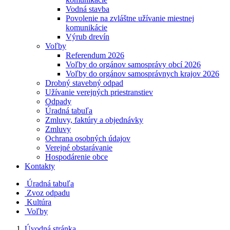
Vodná stavba
Povolenie na zvláštne užívanie miestnej
komunikácie
Výrub drevín
Voľby
Referendum 2026
Voľby do orgánov samosprávy obcí 2026
Voľby do orgánov samosprávnych krajov 2026
Drobný stavebný odpad
Užívanie verejných priestranstiev
Odpady
Úradná tabuľa
Zmluvy, faktúry a objednávky
Zmluvy
Ochrana osobných údajov
Verejné obstarávanie
Hospodárenie obce
Kontakty
Úradná tabuľa
Zvoz odpadu
Kultúra
Voľby
Úvodná stránka