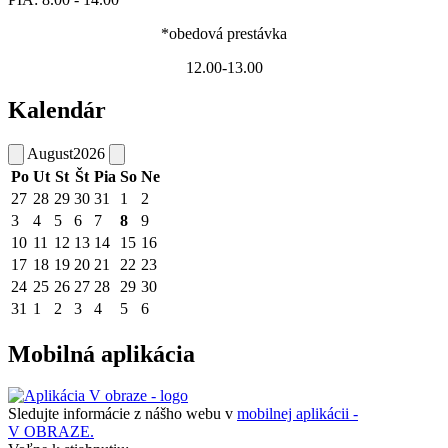
*obedová prestávka
12.00-13.00
Kalendár
August
2026
Po
Ut
St
Št
Pia
So
Ne
27
28
29
30
31
1
2
3
4
5
6
7
8
9
10
11
12
13
14
15
16
17
18
19
20
21
22
23
24
25
26
27
28
29
30
31
1
2
3
4
5
6
Mobilná aplikácia
Sledujte informácie z nášho webu v
mobilnej aplikácii -
V OBRAZE.