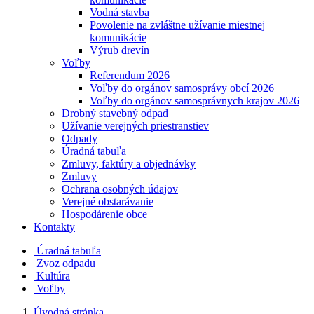
Vodná stavba
Povolenie na zvláštne užívanie miestnej
komunikácie
Výrub drevín
Voľby
Referendum 2026
Voľby do orgánov samosprávy obcí 2026
Voľby do orgánov samosprávnych krajov 2026
Drobný stavebný odpad
Užívanie verejných priestranstiev
Odpady
Úradná tabuľa
Zmluvy, faktúry a objednávky
Zmluvy
Ochrana osobných údajov
Verejné obstarávanie
Hospodárenie obce
Kontakty
Úradná tabuľa
Zvoz odpadu
Kultúra
Voľby
Úvodná stránka