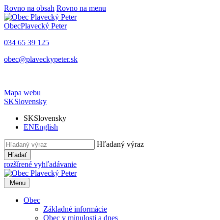
Rovno na obsah
Rovno na menu
Obec
Plavecký Peter
034 65 39 125
obec@plaveckypeter.sk
Mapa webu
SK
Slovensky
SK
Slovensky
EN
English
Hľadaný výraz
Hľadať
rozšírené vyhľadávanie
Menu
Obec
Základné informácie
Obec v minulosti a dnes