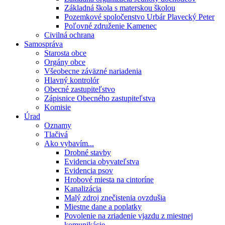
Základná škola s materskou školou
Pozemkové spoločenstvo Urbár Plavecký Peter
Poľovné združenie Kamenec
Civilná ochrana
Samospráva
Starosta obce
Orgány obce
Všeobecne záväzné nariadenia
Hlavný kontrolór
Obecné zastupiteľstvo
Zápisnice Obecného zastupiteľstva
Komisie
Úrad
Oznamy
Tlačivá
Ako vybavím...
Drobné stavby
Evidencia obyvateľstva
Evidencia psov
Hrobové miesta na cintoríne
Kanalizácia
Malý zdroj znečistenia ovzdušia
Miestne dane a poplatky
Povolenie na zriadenie vjazdu z miestnej
komunikácie