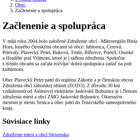
Obec
Začlenenie a spolupráca
Začlenenie a spolupráca
V máji roku 2004 bolo založené Združenie obcí - Mikroregión Biela
Hora, ktorého členskými obcami sú obce: Jablonica, Cerová,
Prievaly, Plavecký Peter, Buková, Trstín, Bíňovce, Prietrž, Osuské
a Hradište pod Vrátnom, ktoré je i sídlom združenia. Spoločne
s týmito obcami sa začala rozvíjať dobrá spolupráca zatiaľ na poli
kultúrnom.
Obec Plavecký Peter patrí do regiónu Záhorie a je členskou obcou
Združenia obcí záhorskej oblasti (ZOZO). Z dôvodu 30 km
vzdialenosti od Atómovej elektrárne Jaslovské Bohunice je i členom
združenia miest a obcí ZMO Jaslovské Bohunice. Okresným
mestom je mesto Senica a obec patrí do Trnavského samosprávneho
kraja.
Súvisiace linky
Združenie miest a obcí Slovenska