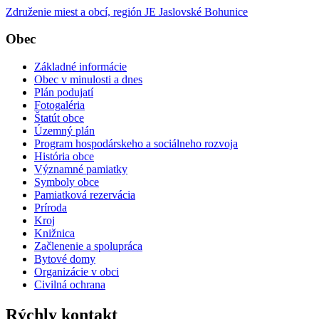
Združenie miest a obcí, región JE Jaslovské Bohunice
Obec
Základné informácie
Obec v minulosti a dnes
Plán podujatí
Fotogaléria
Štatút obce
Územný plán
Program hospodárskeho a sociálneho rozvoja
História obce
Významné pamiatky
Symboly obce
Pamiatková rezervácia
Príroda
Kroj
Knižnica
Začlenenie a spolupráca
Bytové domy
Organizácie v obci
Civilná ochrana
Rýchly kontakt