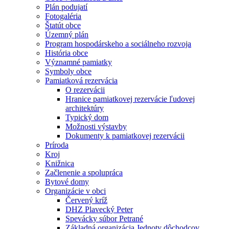
Plán podujatí
Fotogaléria
Štatút obce
Územný plán
Program hospodárskeho a sociálneho rozvoja
História obce
Významné pamiatky
Symboly obce
Pamiatková rezervácia
O rezervácii
Hranice pamiatkovej rezervácie ľudovej
architektúry
Typický dom
Možnosti výstavby
Dokumenty k pamiatkovej rezervácii
Príroda
Kroj
Knižnica
Začlenenie a spolupráca
Bytové domy
Organizácie v obci
Červený kríž
DHZ Plavecký Peter
Spevácky súbor Petrané
Základná organizácia Jednoty dôchodcov