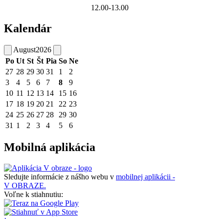
12.00-13.00
Kalendár
August
2026
Po
Ut
St
Št
Pia
So
Ne
27
28
29
30
31
1
2
3
4
5
6
7
8
9
10
11
12
13
14
15
16
17
18
19
20
21
22
23
24
25
26
27
28
29
30
31
1
2
3
4
5
6
Mobilná aplikácia
Sledujte informácie z nášho webu v
mobilnej aplikácii -
V OBRAZE.
Voľne k stiahnutiu: