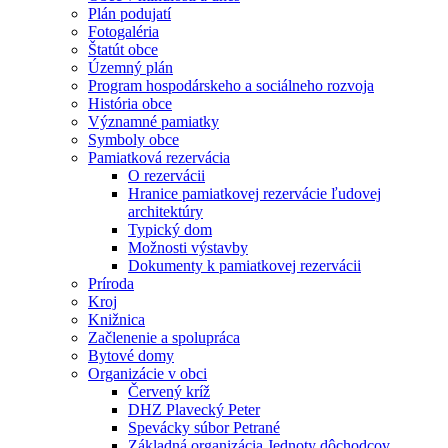
Plán podujatí
Fotogaléria
Štatút obce
Územný plán
Program hospodárskeho a sociálneho rozvoja
História obce
Významné pamiatky
Symboly obce
Pamiatková rezervácia
O rezervácii
Hranice pamiatkovej rezervácie ľudovej
architektúry
Typický dom
Možnosti výstavby
Dokumenty k pamiatkovej rezervácii
Príroda
Kroj
Knižnica
Začlenenie a spolupráca
Bytové domy
Organizácie v obci
Červený kríž
DHZ Plavecký Peter
Spevácky súbor Petrané
Základná organizácia Jednoty dôchodcov