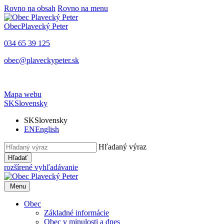
Rovno na obsah
Rovno na menu
Obec
Plavecký Peter
034 65 39 125
obec@plaveckypeter.sk
Mapa webu
SK
Slovensky
SK
Slovensky
EN
English
Hľadaný výraz
Hľadať
rozšírené vyhľadávanie
Menu
Obec
Základné informácie
Obec v minulosti a dnes