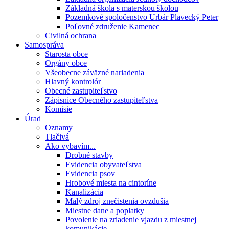
Základná škola s materskou školou
Pozemkové spoločenstvo Urbár Plavecký Peter
Poľovné združenie Kamenec
Civilná ochrana
Samospráva
Starosta obce
Orgány obce
Všeobecne záväzné nariadenia
Hlavný kontrolór
Obecné zastupiteľstvo
Zápisnice Obecného zastupiteľstva
Komisie
Úrad
Oznamy
Tlačivá
Ako vybavím...
Drobné stavby
Evidencia obyvateľstva
Evidencia psov
Hrobové miesta na cintoríne
Kanalizácia
Malý zdroj znečistenia ovzdušia
Miestne dane a poplatky
Povolenie na zriadenie vjazdu z miestnej
komunikácie