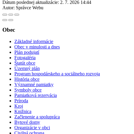
Dátum poslednej aktualizácie:
2. 7. 2026 14:44
Autor:
Správce Webu
Obec
Základné informácie
Obec v minulosti a dnes
Plán podujatí
Fotogaléria
Štatút obce
Územný plán
Program hospodárskeho a sociálneho rozvoja
História obce
Významné pamiatky
Symboly obce
Pamiatková rezervácia
Príroda
Kroj
Knižnica
Začlenenie a spolupráca
Bytové domy
Organizácie v obci
Civilná ochrana