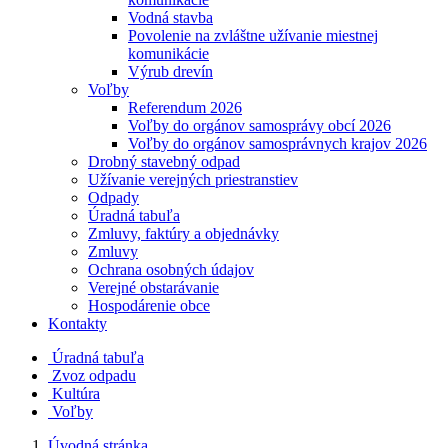
Vodná stavba
Povolenie na zvláštne užívanie miestnej
komunikácie
Výrub drevín
Voľby
Referendum 2026
Voľby do orgánov samosprávy obcí 2026
Voľby do orgánov samosprávnych krajov 2026
Drobný stavebný odpad
Užívanie verejných priestranstiev
Odpady
Úradná tabuľa
Zmluvy, faktúry a objednávky
Zmluvy
Ochrana osobných údajov
Verejné obstarávanie
Hospodárenie obce
Kontakty
Úradná tabuľa
Zvoz odpadu
Kultúra
Voľby
Úvodná stránka