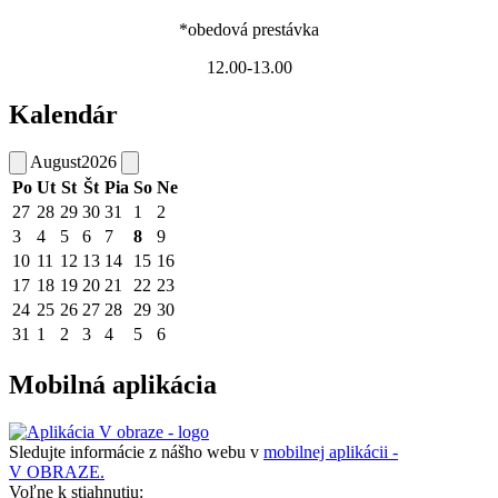
*obedová prestávka
12.00-13.00
Kalendár
August
2026
Po
Ut
St
Št
Pia
So
Ne
27
28
29
30
31
1
2
3
4
5
6
7
8
9
10
11
12
13
14
15
16
17
18
19
20
21
22
23
24
25
26
27
28
29
30
31
1
2
3
4
5
6
Mobilná aplikácia
Sledujte informácie z nášho webu v
mobilnej aplikácii -
V OBRAZE.
Voľne k stiahnutiu: