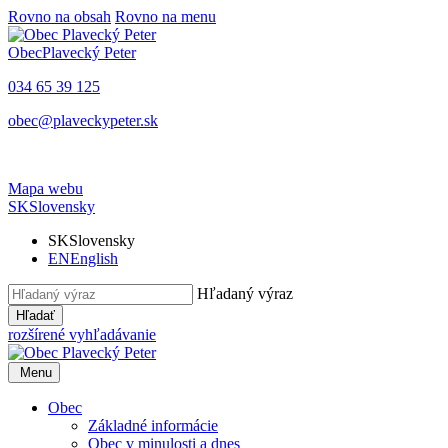
Rovno na obsah
Rovno na menu
Obec
Plavecký Peter
034 65 39 125
obec@plaveckypeter.sk
Mapa webu
SK
Slovensky
SK
Slovensky
EN
English
Hľadaný výraz
Hľadať
rozšírené vyhľadávanie
Menu
Obec
Základné informácie
Obec v minulosti a dnes