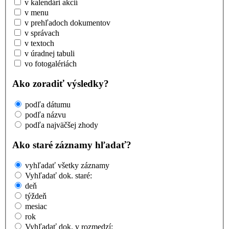
v kalendári akcií
v menu
v prehľadoch dokumentov
v správach
v textoch
v úradnej tabuli
vo fotogalériách
Ako zoradiť výsledky?
podľa dátumu
podľa názvu
podľa najväčšej zhody
Ako staré záznamy hľadať?
vyhľadať všetky záznamy
Vyhľadať dok. staré:
deň
týždeň
mesiac
rok
Vyhľadať dok. v rozmedzí: