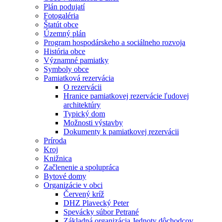
Plán podujatí
Fotogaléria
Štatút obce
Územný plán
Program hospodárskeho a sociálneho rozvoja
História obce
Významné pamiatky
Symboly obce
Pamiatková rezervácia
O rezervácii
Hranice pamiatkovej rezervácie ľudovej
architektúry
Typický dom
Možnosti výstavby
Dokumenty k pamiatkovej rezervácii
Príroda
Kroj
Knižnica
Začlenenie a spolupráca
Bytové domy
Organizácie v obci
Červený kríž
DHZ Plavecký Peter
Spevácky súbor Petrané
Základná organizácia Jednoty dôchodcov