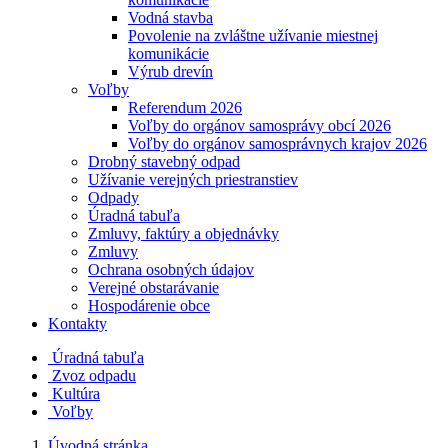
Vodná stavba
Povolenie na zvláštne užívanie miestnej
komunikácie
Výrub drevín
Voľby
Referendum 2026
Voľby do orgánov samosprávy obcí 2026
Voľby do orgánov samosprávnych krajov 2026
Drobný stavebný odpad
Užívanie verejných priestranstiev
Odpady
Úradná tabuľa
Zmluvy, faktúry a objednávky
Zmluvy
Ochrana osobných údajov
Verejné obstarávanie
Hospodárenie obce
Kontakty
Úradná tabuľa
Zvoz odpadu
Kultúra
Voľby
Úvodná stránka