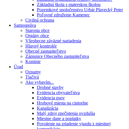
Základná škola s materskou školou
Pozemkové spoločenstvo Urbár Plavecký Peter
Poľovné združenie Kamenec
Civilná ochrana
Samospráva
Starosta obce
Orgány obce
Všeobecne záväzné nariadenia
Hlavný kontrolór
Obecné zastupiteľstvo
Zápisnice Obecného zastupiteľstva
Komisie
Úrad
Oznamy
Tlačivá
Ako vybavím...
Drobné stavby
Evidencia obyvateľstva
Evidencia psov
Hrobové miesta na cintoríne
Kanalizácia
Malý zdroj znečistenia ovzdušia
Miestne dane a poplatky
Povolenie na zriadenie vjazdu z miestnej
komunikácie